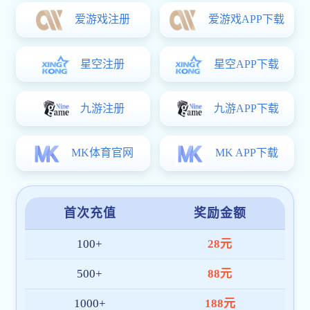
悬念即将揭晓
本篇文章将重点分析热刺与西汉姆在收官战前的降级
概率对比，揭示即将到来的悬念。随着赛季的接近尾
声，两支球队面临的压力逐渐加大，尤其是西汉姆联
队，他们在积分榜上的表现让球迷们感到担忧。而热
刺则处于争夺欧战资格的边缘，面对降级的威胁较
小。我们将从球队当前状态、历史交锋记录、心理因
素和未来赛程四个方面进行深入探讨，以此来预测两
队在收官战前的降级概率，并展望接下来的比赛走
向。
1、球队当前状态