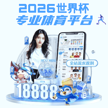
注册入口
米兰体育
—— 比赛数据