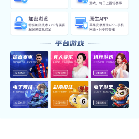
最后，作为一名年轻球员，卡马拉还具有很大的成长
空间。他在锻炼过程中积累了丰富经验，同时通过不
断学习提升自身技能。在未来的发展中，他有可能成
为更高水平球队中的重要一员，因此吸引了纽卡斯尔
等俱乐部的密切关注。
2、纽卡斯尔球队需求
随着新赛季即将开始，纽卡斯尔面临着阵容优化的问
题。虽然他们在过去一个赛季表现不俗，但为了进一
步提高竞争力，增强中场实力显得尤为重要。而这正
是他们对卡马拉产生浓厚兴趣的重要原因之一。
此外，在团队战术上，主教练希望加强中场控制能
力，以便于更好地实施高位压迫和快速反击策略。这
就要求中场球员必须具备较强的抢断能力和快速阅读