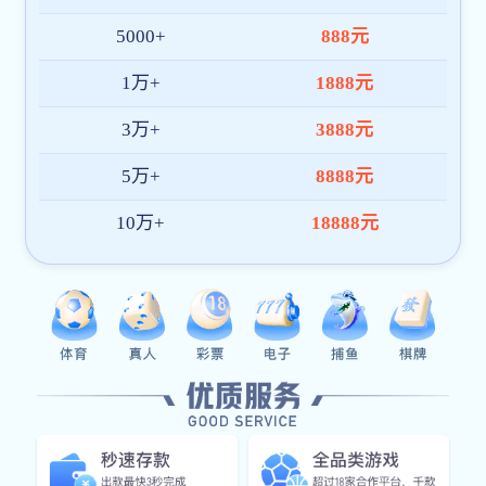
1、卡马拉个人能力分析
首先，卡马拉是一名具备出色技术水平和全面素质的
中场球员。他在摩纳哥效力期间展现出了极高的控球
能力和传球精度，使得他能够有效地串联起球队进攻
与防守。无论是在短传配合还是长传调度方面，卡马
拉都能做到游刃有余，这使得他在比赛中的影响力不
可小觑。
其次，卡马拉不仅仅是一个优秀的传球手，他在场上
的视野也十分开阔。他能够迅速洞察到比赛形势变
化，并做出相应调整，这种战术意识让他在关键时刻
能够作出正确决定。这样的特质不仅为他的个人表现
加分，也为球队整体提升战斗力提供了保障。