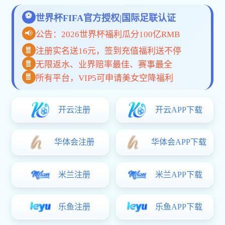
从这里开始
覆盖实时赛事、专业数据、高清视频，
米兰体育
APP
与网页版为您提供便捷的体育服务。
APP下载
网页版入口
首页
/
体育看点
/ 正文
2026-06-29 14:50
43 次阅读
纽卡斯尔对摩纳哥中场卡马拉表现出浓厚