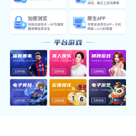
此外，梅西还展现出了极强的适应能力。在不同风格
与节奏的联赛中，他能够迅速找到自己的位置，并发
挥出最佳状态。这对于迈阿密国际来说，无疑是一笔
巨大的财富，也是推动他们取得四冠荣誉的重要因
素。
2、对美国足球发展的影响
梅西加盟迈阿密国际后，不仅提升了球队实力，更是
为整个美国足球带来了积极影响。他所到之处，总能
吸引大量媒体关注和球迷热情，推动了MLS（美国职
业足球大联盟）的发展。不少年轻球员因此受到启
发，希望效仿这位传奇巨星。
随着梅西的加入，美国足球逐渐摆脱了“二流”的标