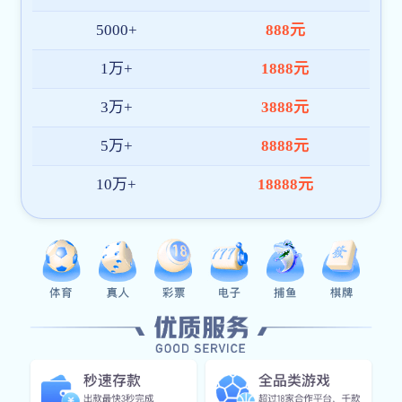
性。
1、梅西的辉煌数据
自从加盟迈阿密国际以来，梅西以其卓越的技艺和高
超的球商迅速成为球队核心。他在过去的一百场比赛
中，为球队打入86个进球，并送出了45次助攻，这一
成绩无疑是对他的努力与才华最好的证明。这些数字
不仅展示了他的进攻能力，也凸显了他在团队合作中
的重要角色。
每一个进球和助攻都承载着他对胜利的不懈追求。在
许多关键战役中，正是他的临门一脚或精准传球帮助
球队逆转局势，实现胜利。他用实际行动证明了自己
仍然是世界足坛不可或缺的一份子，无论是在技术层
面还是心理层面，他都给予队友们极大的信心。