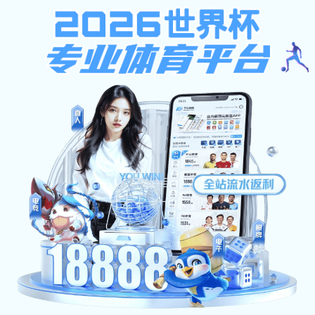
注册入口
米兰体育
—— 比赛数据