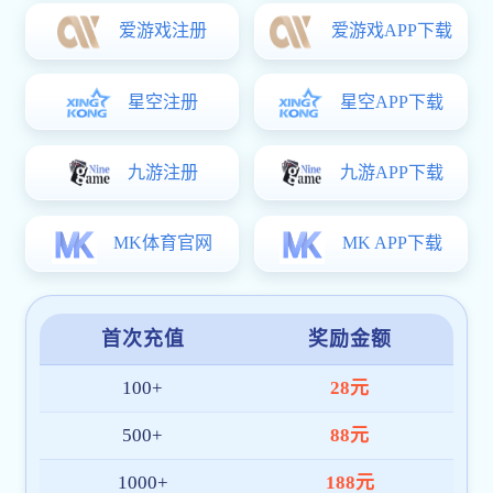
其后排名3到5位
在篮球的世界中，明星球员的表现常常左右比赛的走
向。近期，班凯罗在抢七场比赛中的表现令人瞩目，
他以场均38分的惊艳数据成为焦点，同时杜兰特、詹
姆斯和乔治等球星也紧随其后，在排行榜上占据了3
到5位。这一现象不仅反映了班凯罗个人实力的提
升，也展示了他在关键时刻对球队的重要性。通过对
班凯罗这一表现的深入分析，以及对其他明星球员的
比较，可以更好地理解现代篮球赛场上的竞争和魅
力。
1、班凯罗的卓越表现